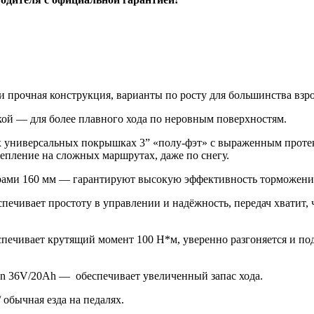
и прочная конструкция, варианты по росту для большинства взр
ой — для более плавного хода по неровным поверхностям.
х универсальных покрышках 3” «полу-фэт» с выраженным протек
епление на сложных маршрутах, даже по снегу.
ми 160 мм — гарантируют высокую эффективность торможения
чивает простоту в управлении и надёжность, передач хватит, ч
печивает крутящий момент 100 Н*м, уверенно разгоняется и по
n 36V/20Ah — обеспечивает увеличенный запас хода.
 обычная езда на педалях.