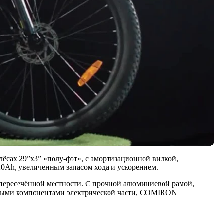
ёсах 29”x3” «полу-фэт», с амортизационной вилкой,
Ah, увеличенным запасом хода и ускорением.
о пересечённой местности. С прочной алюминиевой рамой,
ными компонентами электрической части, COMIRON