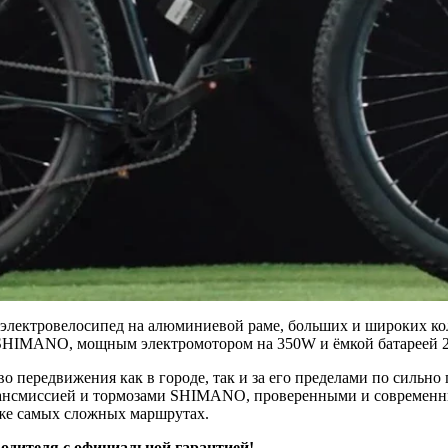
лектровелосипед на алюминиевой раме, больших и широких кол
SHIMANO, мощным электромотором на 350W и ёмкой батареей 20
о передвижения как в городе, так и за его пределами по сильн
рансмиссией и тормозами SHIMANO, проверенными и современ
же самых сложных маршрутах.
одителя с официальной гарантией!