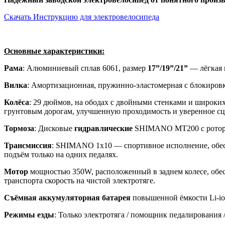
Скачать Инструкцию для электровелосипеда
Основные характеристики:
Рама
: Алюминиевый сплав 6061, размер
17”/19”/21”
— лёгкая 
Вилка
: Амортизационная, пружинно-эластомерная с блокировк
Колёса
: 29 дюймов, на ободах с двойными стенками и широки
грунтовым дорогам, улучшенную проходимость и уверенное сц
Тормоза
: Дисковые
гидравлические
SHIMANO MT200 c ротора
Трансмиссия
: SHIMANO 1х10 — спортивное исполнение, обеспе
подъём только на одних педалях.
Мотор
мощностью 350W, расположенный в заднем колесе, обес
транспорта скорость на чистой электротяге.
Съёмная аккумуляторная батарея
повышенной ёмкости Li-io
Режимы езды
: Только электротяга / помощник педалирования /