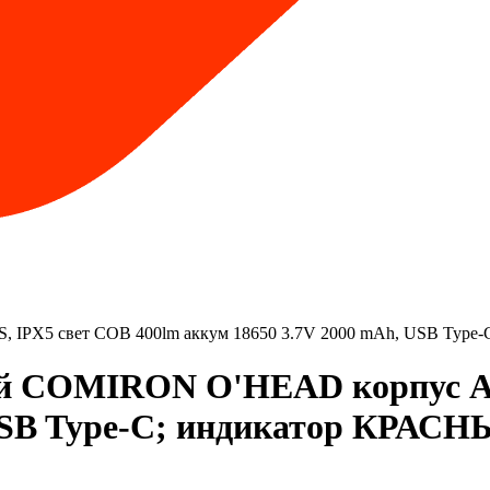
PX5 свет COB 400lm аккум 18650 3.7V 2000 mAh, USB Type-C
й COMIRON O'HEAD корпус AB
USB Type-C; индикатор КРАСНЫЙ