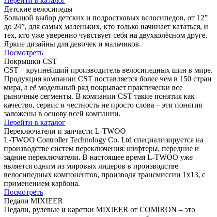
Перейти в каталог
Детские велосипеды
Большой выбор детских и подростковых велосипедов, от 12”
до 24”, для самых маленьких, кто только начинает кататься, и
тех, кто уже уверенно чувствует себя на двухколёсном друге.
Яркие дизайны для девочек и мальчиков.
Посмотреть
Покрышки CST
CST – крупнейший производитель велосипедных шин в мире.
Продукция компании CST поставляется более чем в 150 стран
мира, а её модельный ряд покрывает практически все
рыночные сегменты. В компании CST такие понятия как
качество, сервис и честность не просто слова – эти понятия
заложены в основу всей компании.
Перейти в каталог
Переключатели и запчасти L-TWOO
L-TWOO Controller Technology Co. Ltd специализируется на
производстве систем переключения: шифтеры, передние и
задние переключатели. В настоящее время L-TWOO уже
является одним из мировых лидеров в производстве
велосипедных компонентов, производя трансмиссии 1х13, с
применением карбона.
Посмотреть
Педали MIXIEER
Педали, рулевые и каретки MIXIEER от COMIRON – это