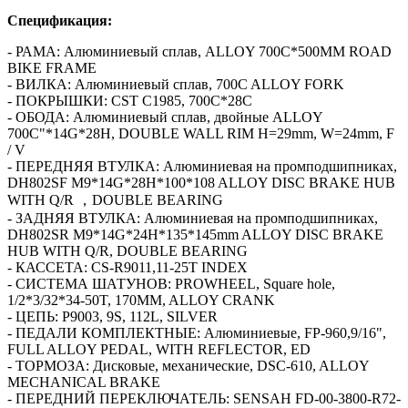
Спецификация:
- РАМА: Алюминиевый сплав, ALLOY 700C*500MM ROAD
BIKE FRAME
- ВИЛКА: Алюминиевый сплав, 700C ALLOY FORK
- ПОКРЫШКИ: CST C1985, 700C*28C
- ОБОДА: Алюминиевый сплав, двойные ALLOY
700C"*14G*28H, DOUBLE WALL RIM H=29mm, W=24mm, F
/ V
- ПЕРЕДНЯЯ ВТУЛКА: Алюминиевая на промподшипниках,
DH802SF M9*14G*28H*100*108 ALLOY DISC BRAKE HUB
WITH Q/R ，DOUBLE BEARING
- ЗАДНЯЯ ВТУЛКА: Алюминиевая на промподшипниках,
DH802SR M9*14G*24H*135*145mm ALLOY DISC BRAKE
HUB WITH Q/R, DOUBLE BEARING
- КАССЕТА: CS-R9011,11-25T INDEX
- СИСТЕМА ШАТУНОВ: PROWHEEL, Square hole,
1/2*3/32*34-50T, 170MM, ALLOY CRANK
- ЦЕПЬ: P9003, 9S, 112L, SILVER
- ПЕДАЛИ КОМПЛЕКТНЫЕ: Алюминиевые, FP-960,9/16",
FULL ALLOY PEDAL, WITH REFLECTOR, ED
- ТОРМОЗА: Дисковые, механические, DSC-610, ALLOY
MECHANICAL BRAKE
- ПЕРЕДНИЙ ПЕРЕКЛЮЧАТЕЛЬ: SENSAH FD-00-3800-R72-