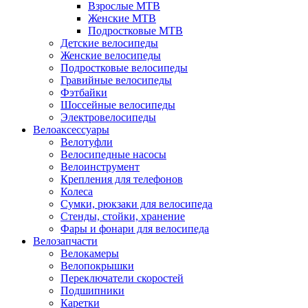
Взрослые MTB
Женские MTB
Подростковые MTB
Детские велосипеды
Женские велосипеды
Подростковые велосипеды
Гравийные велосипеды
Фэтбайки
Шоссейные велосипеды
Электровелосипеды
Велоаксессуары
Велотуфли
Велосипедные насосы
Велоинструмент
Крепления для телефонов
Колеса
Сумки, рюкзаки для велосипеда
Стенды, стойки, хранение
Фары и фонари для велосипеда
Велозапчасти
Велокамеры
Велопокрышки
Переключатели скоростей
Подшипники
Каретки