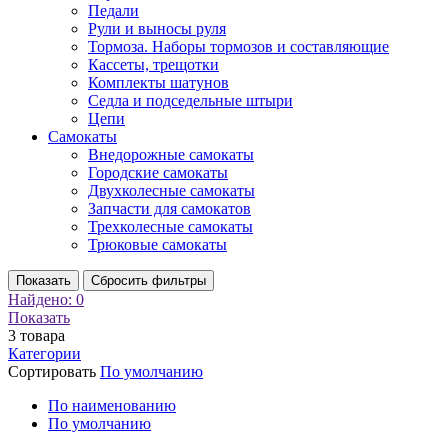
Педали
Рули и выносы руля
Тормоза. Наборы тормозов и составляющие
Кассеты, трещотки
Комплекты шатунов
Седла и подседельные штыри
Цепи
Самокаты
Внедорожные самокаты
Городские самокаты
Двухколесные самокаты
Запчасти для самокатов
Трехколесные самокаты
Трюковые самокаты
Показать
Сбросить фильтры
Найдено:
0
Показать
3
товара
Категории
Сортировать
По умолчанию
По наименованию
По умолчанию