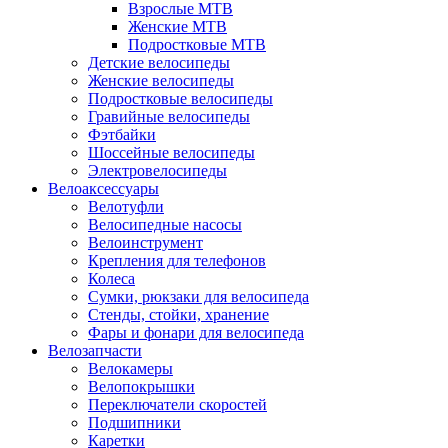
Взрослые MTB
Женские MTB
Подростковые MTB
Детские велосипеды
Женские велосипеды
Подростковые велосипеды
Гравийные велосипеды
Фэтбайки
Шоссейные велосипеды
Электровелосипеды
Велоаксессуары
Велотуфли
Велосипедные насосы
Велоинструмент
Крепления для телефонов
Колеса
Сумки, рюкзаки для велосипеда
Стенды, стойки, хранение
Фары и фонари для велосипеда
Велозапчасти
Велокамеры
Велопокрышки
Переключатели скоростей
Подшипники
Каретки