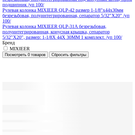
подшипник /уп 100/
Рулевая колонка MIXIEER QLP-42 размер 1-1/8"x44x30мм
безрезьбовая, полуинтегрированная, сепаратор 5/32"X20" /уп
100/
Рулевая колонка MIXIEER QLP-31A безрезьбовая,
полуинтегрированная, конусная крышка, сепаратор
5/32"X20", размер: 1-1/8X 44X 30MM 1 комплект. /уп 100/
Бренд
MIXIEER
Посмотреть
0 товаров
Сбросить фильтры