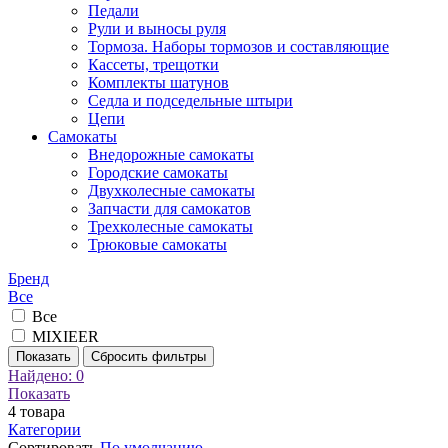
Педали
Рули и выносы руля
Тормоза. Наборы тормозов и составляющие
Кассеты, трещотки
Комплекты шатунов
Седла и подседельные штыри
Цепи
Самокаты
Внедорожные самокаты
Городские самокаты
Двухколесные самокаты
Запчасти для самокатов
Трехколесные самокаты
Трюковые самокаты
Бренд
Все
Все
MIXIEER
Показать
Сбросить фильтры
Найдено:
0
Показать
4
товара
Категории
Сортировать
По умолчанию