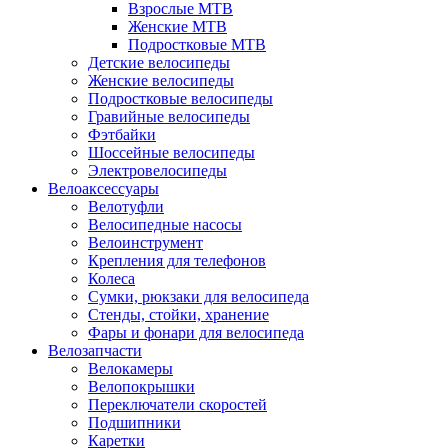
Взрослые MTB
Женские MTB
Подростковые MTB
Детские велосипеды
Женские велосипеды
Подростковые велосипеды
Гравийные велосипеды
Фэтбайки
Шоссейные велосипеды
Электровелосипеды
Велоаксессуары
Велотуфли
Велосипедные насосы
Велоинструмент
Крепления для телефонов
Колеса
Сумки, рюкзаки для велосипеда
Стенды, стойки, хранение
Фары и фонари для велосипеда
Велозапчасти
Велокамеры
Велопокрышки
Переключатели скоростей
Подшипники
Каретки