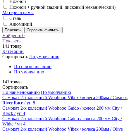
Ножной
Ножной + ручной (задний, дисковый механический)
Материал рамы
Сталь
Алюминий
Показать
Сбросить фильтры
Найдено:
0
Показать
141
товар
Категории
Сортировать
По умолчанию
По наименованию
По умолчанию
141
товар
Сортировать
По наименованию
По умолчанию
Самокат 2-х колесный Woohooo Vibex / колеса 200мм / Cosmos
River Race / уп 8
Самокат 2-х колесный Woohooo Gaido / колеса 200 мм Сity /
Black / уп 4
Самокат 2-х колесный Woohooo Gaido / колеса 200 мм Сity /
White / уп 4
Самокат 2-х колесный Woohooo Vibex / колеса 200мм / Olive