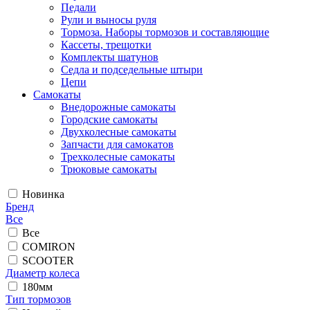
Педали
Рули и выносы руля
Тормоза. Наборы тормозов и составляющие
Кассеты, трещотки
Комплекты шатунов
Седла и подседельные штыри
Цепи
Самокаты
Внедорожные самокаты
Городские самокаты
Двухколесные самокаты
Запчасти для самокатов
Трехколесные самокаты
Трюковые самокаты
Новинка
Бренд
Все
Все
COMIRON
SCOOTER
Диаметр колеса
180мм
Тип тормозов